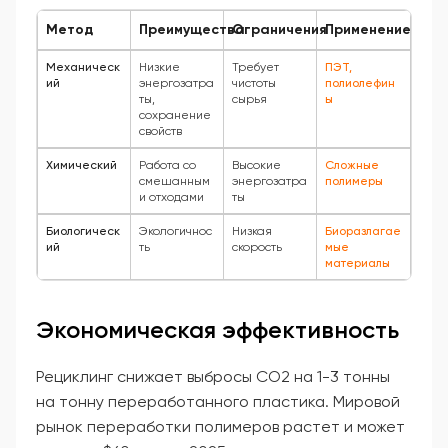
Метод
Преимущества
Ограничения
Применение
Механическ
Низкие
Требует
ПЭТ,
ий
энергозатра
чистоты
полиолефин
ты,
сырья
ы
сохранение
свойств
Химический
Работа со
Высокие
Сложные
смешанным
энергозатра
полимеры
и отходами
ты
Биологическ
Экологичнос
Низкая
Биоразлагае
ий
ть
скорость
мые
материалы
Экономическая эффективность
Рециклинг снижает выбросы CO2 на 1-3 тонны
на тонну переработанного пластика. Мировой
рынок переработки полимеров растет и может