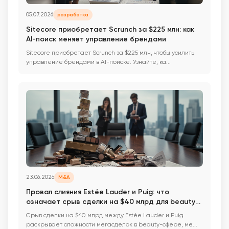
05.07.2026
разработка
Sitecore приобретает Scrunch за $225 млн: как
AI-поиск меняет управление брендами
Sitecore приобретает Scrunch за $225 млн, чтобы усилить
управление брендами в AI-поиске. Узнайте, ка...
23.06.2026
M&A
Провал слияния Estée Lauder и Puig: что
означает срыв сделки на $40 млрд для beauty-
индустрии
Срыв сделки на $40 млрд между Estée Lauder и Puig
раскрывает сложности мегасделок в beauty-сфере, ме...