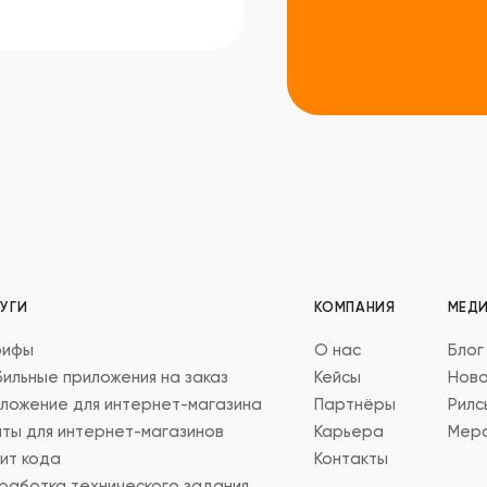
УГИ
КОМПАНИЯ
МЕД
рифы
О нас
Блог
ильные приложения на заказ
Кейсы
Ново
ложение для интернет-магазина
Партнёры
Рилс
ты для интернет-магазинов
Карьера
Меро
ит кода
Контакты
работка технического задания