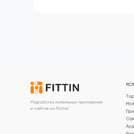
УСЛ
Та
Разработка мобильных приложений
Моб
и сайтов на Flutter
При
Сай
Ауд
Раз