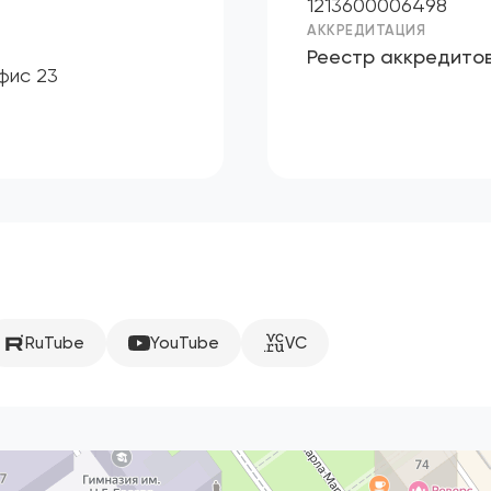
1213600006498
АККРЕДИТАЦИЯ
Реестр аккредито
офис 23
RuTube
YouTube
VC