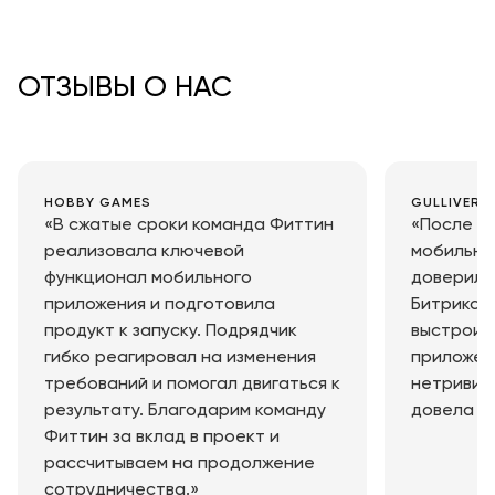
ОТЗЫВЫ О НАС
HOBBY GAMES
GULLIVER
«В сжатые сроки команда Фиттин
«После г
реализовала ключевой
мобильны
функционал мобильного
доверили 
приложения и подготовила
Битрикс н
продукт к запуску. Подрядчик
выстроит
гибко реагировал на изменения
приложен
требований и помогал двигаться к
нетривиа
результату. Благодарим команду
довела её
Фиттин за вклад в проект и
рассчитываем на продолжение
сотрудничества.»