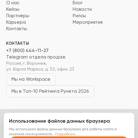
О нас
Блог
Кейсы
Новости
Партнёры
Рилсы
Карьера
Мероприятия
Контакты
КОНТАКТЫ
+7 (800) 444-11-27
Telegram отдела продаж
Россия, г. Воронеж,
ул. Карла Маркса, д. 53, офис 23
Мы на Workspace
Мы в Топ-10 Рейтинга Рунета 2026
Использование файлов данных браузера
ООО «Цифровые Технологии»
ИНН 3666268630
ОГРН 1233600018410
Аккредитация Минцифры № 52007
Мы используем файлы данных браузера для работы сайта и
Политика конфиденциальности
Оферта на доработки
анализа посещаемости
…
Подробнее
Оферта на ИТ-услуги
Карта сайта