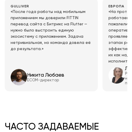
GULLIVER
ЕВРОПА
«После года работы над мобильным
«На протяж
приложением мы доверили FITTIN
работаем с
перевод сайта с Битрикс на Flutter —
пожалели о
нужно было выстроить единую
оперативно
экосистему с приложением. Задача
проявляет 
нетривиальная, но команда довела её
этапах раб
до результата.»
эффективн
их как над
исполнител
Ли
Рук
Никита Любаев
нап
ECOM-директор
про
ЧАСТО ЗАДАВАЕМЫЕ