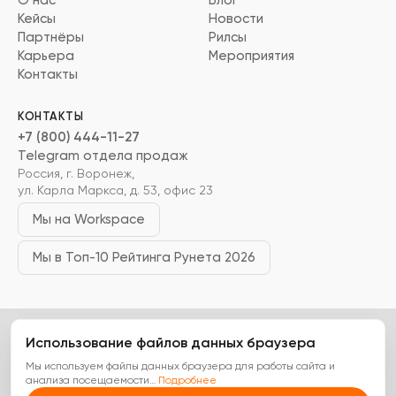
О нас
Блог
Кейсы
Новости
Партнёры
Рилсы
Карьера
Мероприятия
Контакты
КОНТАКТЫ
+7 (800) 444-11-27
Telegram отдела продаж
Россия, г. Воронеж,
ул. Карла Маркса, д. 53, офис 23
Мы на Workspace
Мы в Топ-10 Рейтинга Рунета 2026
Использование файлов данных браузера
ООО «Цифровые Технологии»
ИНН 3666268630
ОГРН 1233600018410
Аккредитация Минцифры № 52007
Мы используем файлы данных браузера для работы сайта и
Политика конфиденциальности
Оферта на доработки
анализа посещаемости
…
Подробнее
Оферта на ИТ-услуги
Карта сайта