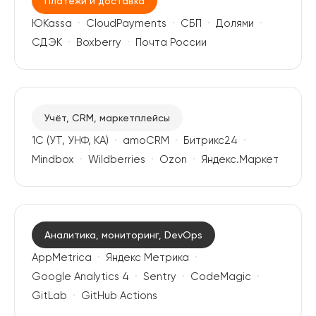
Платежи и доставка
ЮKassa
CloudPayments
СБП
Долями
СДЭК
Boxberry
Почта России
Учёт, CRM, маркетплейсы
1С (УТ, УНФ, КА)
amoCRM
Битрикс24
Mindbox
Wildberries
Ozon
Яндекс.Маркет
Аналитика, мониторинг, DevOps
AppMetrica
Яндекс Метрика
Google Analytics 4
Sentry
CodeMagic
GitLab
GitHub Actions