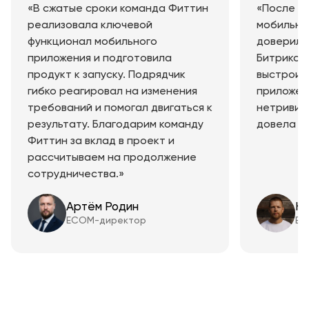
«В сжатые сроки команда Фиттин
«После г
реализовала ключевой
мобильны
функционал мобильного
доверили 
приложения и подготовила
Битрикс н
продукт к запуску. Подрядчик
выстроит
гибко реагировал на изменения
приложен
требований и помогал двигаться к
нетривиа
результату. Благодарим команду
довела её
Фиттин за вклад в проект и
рассчитываем на продолжение
сотрудничества.»
Артём Родин
Ни
ECOM-директор
EC