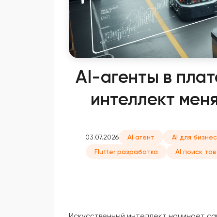
AI-агенты в пла
интеллект мен
03.07.2026
AI агент
AI для бизне
Flutter разработка
AI поиск то
Искусственный интеллект начинает са