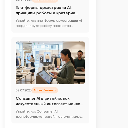
Платформы оркестрации AI:
принципы работы и критерии
выбора для бизнеса
Узнайте, как платформы оркестрации AI
координируют работу множества
моделей и сервисов, обеспечивая ...
02.07.2026
AI для бизнеса
Consumer AI в ритейле: как
искусственный интеллект меняет
обслуживание клиентов
Узнайте, как Consumer AI
трансформирует ритейл, автоматизируя
звонки, онлайн-продажи и работу в
мага...