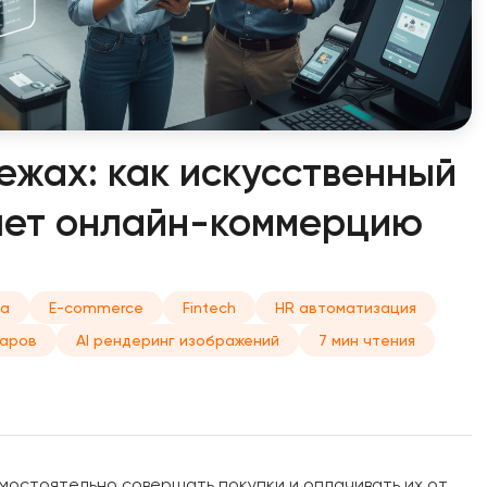
тежах: как искусственный
яет онлайн-коммерцию
са
E-commerce
Fintech
HR автоматизация
варов
AI рендеринг изображений
7 мин чтения
мостоятельно совершать покупки и оплачивать их от