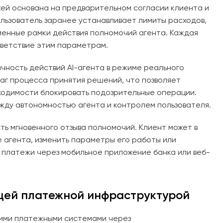
ей основана на предварительном согласии клиента и
льзователь заранее устанавливает лимиты расходов,
менные рамки действия полномочий агента. Каждая
тветствие этим параметрам.
чность действий AI-агента в режиме реального
аг процесса принятия решений, что позволяет
бходимости блокировать подозрительные операции.
жду автономностью агента и контролем пользователя.
ь мгновенного отзыва полномочий. Клиент может в
 агента, изменить параметры его работы или
платежи через мобильное приложение банка или веб-
щей платежной инфраструктурой
щими платежными системами через