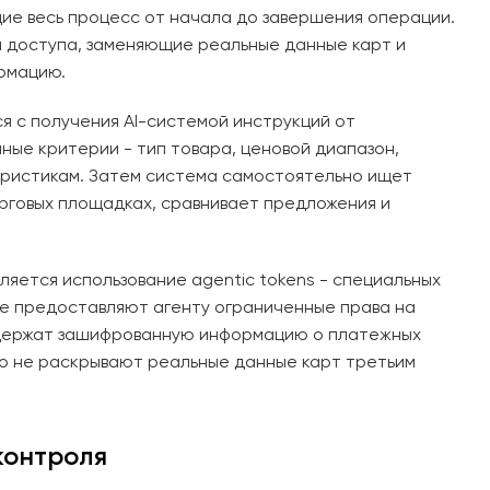
е весь процесс от начала до завершения операции.
 доступа, заменяющие реальные данные карт и
рмацию.
я с получения AI-системой инструкций от
нные критерии - тип товара, ценовой диапазон,
еристикам. Затем система самостоятельно ищет
рговых площадках, сравнивает предложения и
яется использование agentic tokens - специальных
е предоставляют агенту ограниченные права на
держат зашифрованную информацию о платежных
 но не раскрывают реальные данные карт третьим
контроля