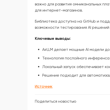
важно для развития омниканальных пл
для интернет-магазинов.
Библиотека доступна на GitHub и под
возможности тестирования AI решений 
Ключевые выводы:
AirLLM делает мощные AI модели д
Технология послойного инференса
Локальный запуск обеспечивает ко
Решение подходит для автоматизац
Источник
Поделиться новостью