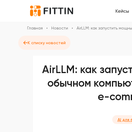
Кейсы
Главная
•
Новости
•
AirLLM: как запустить мощ
←
К списку новостей
AirLLM: как запу
обычном компью
e-com
AI для