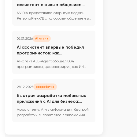
ассистент с живым общением
изменит e-commerce и HR
NVIDIA представила открытую модель
автоматизацию
PersonaPlex-7B с голосовым общением в
реальном времени. Как AI ас...
06.01.2026
AI агент
AI ассистент впервые победил
программистов: как
искусственный интеллект меняет
AI-агент ALE-Agent обошел 804
разработку под ключ и
программиста, демонстрируя, как ИИ
автоматизацию бизнеса
меняет разработку под ключ и автома...
28.12.2025
разработка
Быстрая разработка мобильных
приложений с AI для бизнеса:
новая платформа Appalchemy
Appalchemy: AI-платформа для быстрой
автоматизирует создание e-
разработки e-commerce приложений.
commerce решений
Создавайте дизайн и функциона...