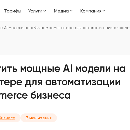
Тарифы
Услуги
Медиа
Компания
ные AI модели на обычном компьютере для автоматизации e-com
стить мощные AI модели на
тере для автоматизации
merce бизнеса
 бизнеса
7 мин чтения