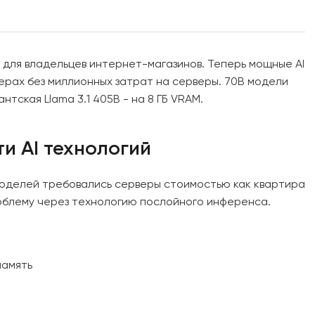
ы для владельцев интернет-магазинов. Теперь мощные AI
рах без миллионных затрат на серверы. 70B модели
нтская Llama 3.1 405B - на 8 ГБ VRAM.
и AI технологий
 моделей требовались серверы стоимостью как квартира
роблему через технологию послойного инференса.
память