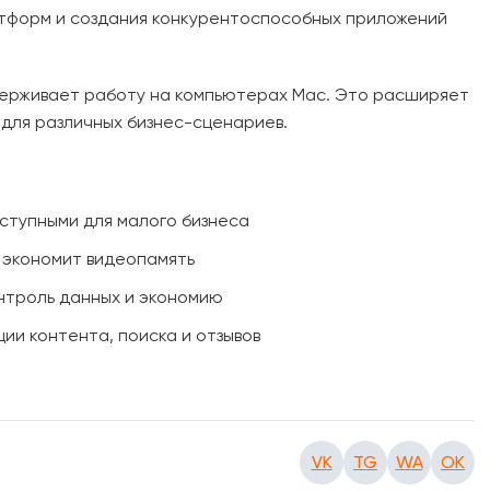
атформ и создания конкурентоспособных приложений
держивает работу на компьютерах Mac. Это расширяет
для различных бизнес-сценариев.
оступными для малого бизнеса
 экономит видеопамять
нтроль данных и экономию
ии контента, поиска и отзывов
VK
TG
WA
OK