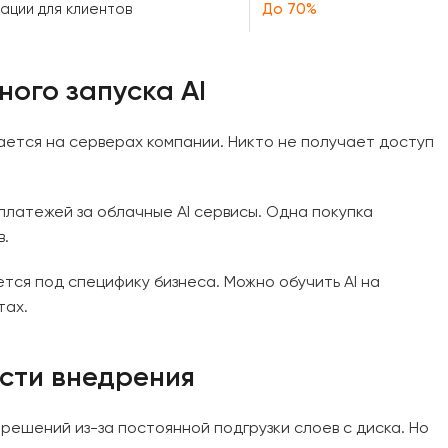
ации для клиентов
До 70%
ого запуска AI
ется на серверах компании. Никто не получает доступ
латежей за облачные AI сервисы. Одна покупка
в.
ся под специфику бизнеса. Можно обучить AI на
тах.
сти внедрения
решений из-за постоянной подгрузки слоев с диска. Но