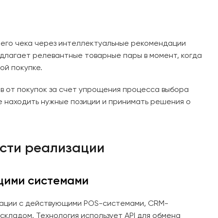
него чека через интеллектуальные рекомендации
длагает релевантные товарные пары в момент, когда
ой покупке.
в от покупок за счет упрощения процесса выбора
е находить нужные позиции и принимать решения о
ости реализации
щими системами
рации с действующими POS-системами, CRM-
кладом. Технология использует API для обмена