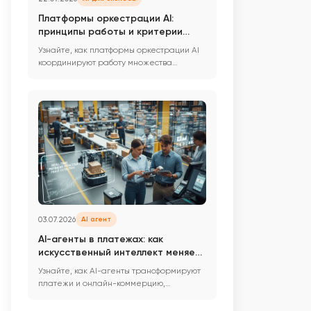
Платформы оркестрации AI:
принципы работы и критерии
выбора для бизнеса
Узнайте, как платформы оркестрации AI
координируют работу множества
моделей и сервисов, обеспечивая ...
03.07.2026
AI агент
AI-агенты в платежах: как
искусственный интеллект меняет
онлайн-коммерцию
Узнайте, как AI-агенты трансформируют
платежи и онлайн-коммерцию,
совершая автономные покупки. Преим...