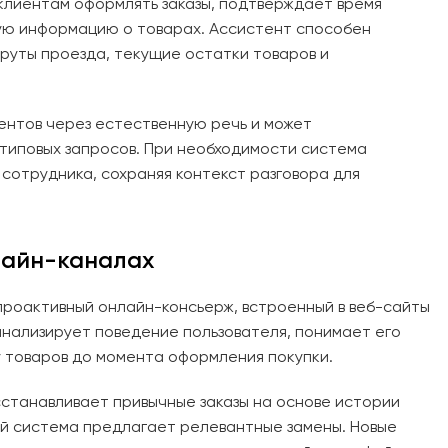
клиентам оформлять заказы, подтверждает время
ую информацию о товарах. Ассистент способен
руты проезда, текущие остатки товаров и
ентов через естественную речь и может
типовых запросов. При необходимости система
сотрудника, сохраняя контекст разговора для
лайн-каналах
проактивный онлайн-консьерж, встроенный в веб-сайты
анализирует поведение пользователя, понимает его
у товаров до момента оформления покупки.
сстанавливает привычные заказы на основе истории
ий система предлагает релевантные замены. Новые