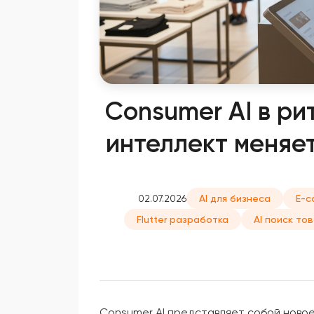
Consumer AI в ри
интеллект меняе
02.07.2026
AI для бизнеса
E-c
Flutter разработка
AI поиск то
Consumer AI представляет собой новое