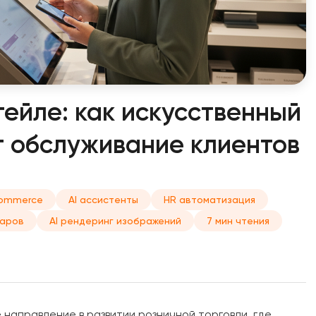
тейле: как искусственный
т обслуживание клиентов
ommerce
AI ассистенты
HR автоматизация
варов
AI рендеринг изображений
7 мин чтения
 направление в развитии розничной торговли, где