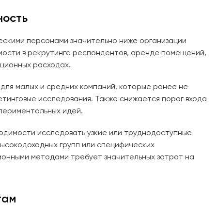
ность
ескими персонами значительно ниже организации
мости в рекрутинге респондентов, аренде помещений,
ционных расходах.
для малых и средних компаний, которые ранее не
етинговые исследования. Также снижается порог входа
спериментальных идей.
одимости исследовать узкие или труднодоступные
высокодоходных групп или специфических
онными методами требует значительных затрат на
там