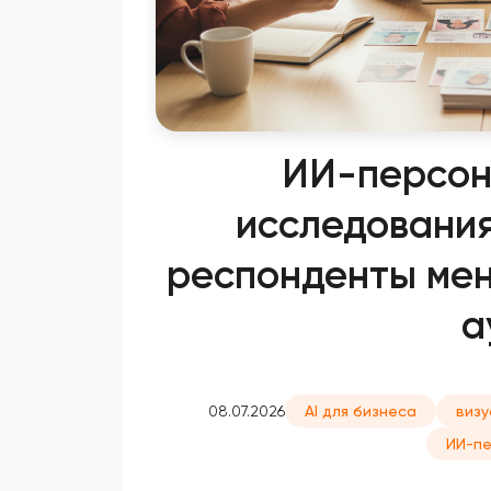
ИИ-персон
исследования
респонденты мен
а
08.07.2026
AI для бизнеса
визу
ИИ-п