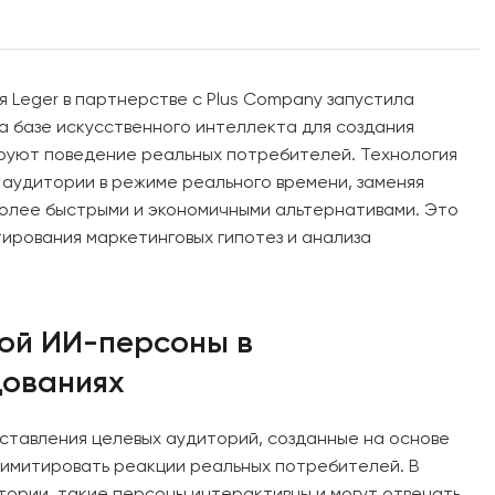
 Leger в партнерстве с Plus Company запустила
а базе искусственного интеллекта для создания
руют поведение реальных потребителей. Технология
 аудитории в режиме реального времени, заменяя
олее быстрыми и экономичными альтернативами. Это
ирования маркетинговых гипотез и анализа
ой ИИ-персоны в
дованиях
ставления целевых аудиторий, созданные на основе
 имитировать реакции реальных потребителей. В
тории, такие персоны интерактивны и могут отвечать