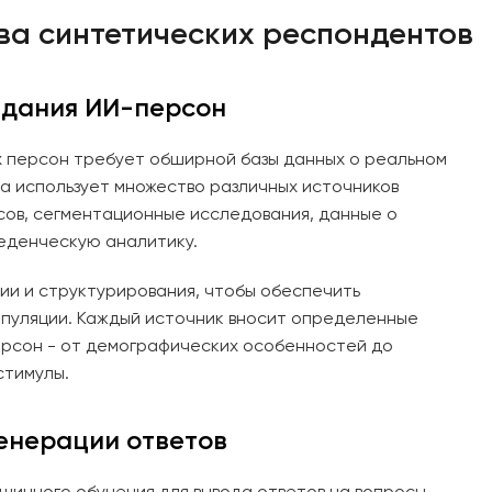
ва синтетических респондентов
здания ИИ-персон
 персон требует обширной базы данных о реальном
a использует множество различных источников
сов, сегментационные исследования, данные о
еденческую аналитику.
ии и структурирования, чтобы обеспечить
пуляции. Каждый источник вносит определенные
ерсон - от демографических особенностей до
стимулы.
енерации ответов
шинного обучения для вывода ответов на вопросы,