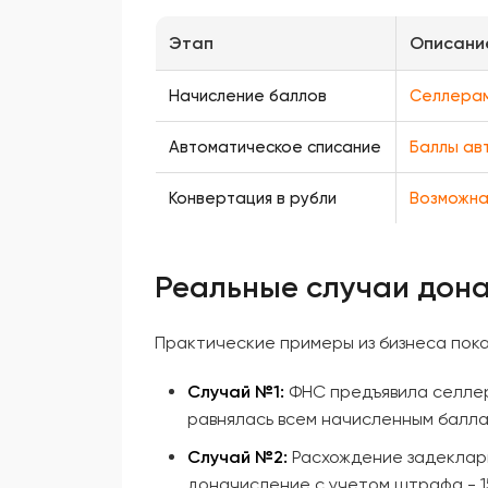
Этап
Описани
Начисление баллов
Селлерам 
Автоматическое списание
Баллы ав
Конвертация в рубли
Возможна
Реальные случаи дона
Практические примеры из бизнеса пок
Случай №1:
ФНС предъявила селлер
равнялась всем начисленным балл
Случай №2:
Расхождение задеклари
доначисление с учетом штрафа - 1