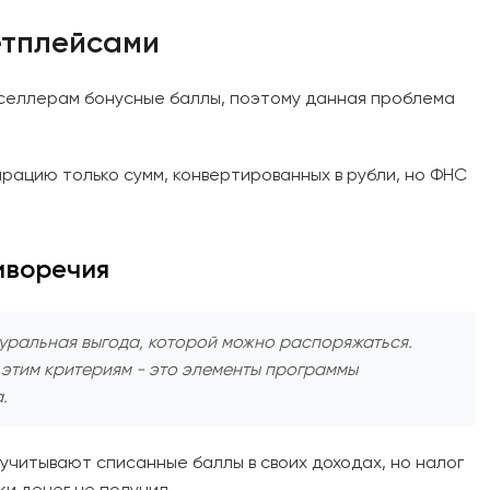
етплейсами
ет селлерам бонусные баллы, поэтому данная проблема
рацию только сумм, конвертированных в рубли, но ФНС
иворечия
уральная выгода, которой можно распоряжаться.
этим критериям - это элементы программы
.
читывают списанные баллы в своих доходах, но налог
и денег не получил.