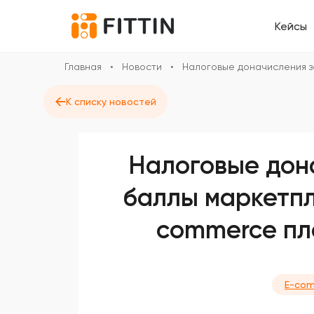
Кейсы
Главная
•
Новости
•
Налоговые доначисления з
←
К списку новостей
Налоговые дон
баллы маркетпл
commerce пл
E-co