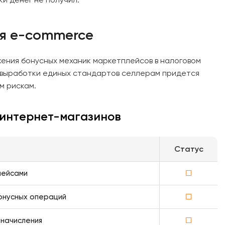
ля e-commerce
ения бонусных механик маркетплейсов в налоговом
о выработки единых стандартов селлерам придется
м рискам.
 интернет-магазинов
Статус
лейсами
☐
онусных операций
☐
начисления
☐