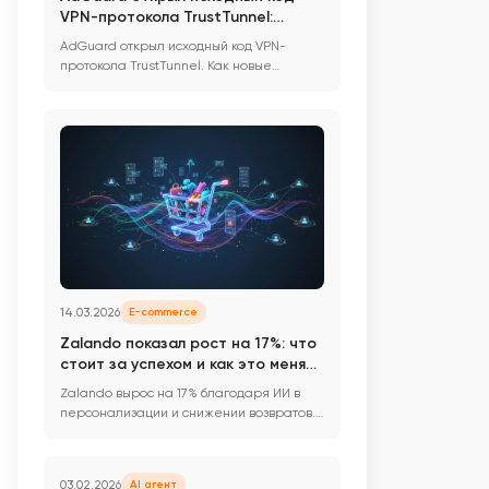
VPN-протокола TrustTunnel:
новые возможности для
AdGuard открыл исходный код VPN-
разработки мобильных
протокола TrustTunnel. Как новые
приложений и e-commerce
возможности защиты данных меняют ра...
платформ
14.03.2026
E-commerce
Zalando показал рост на 17%: что
стоит за успехом и как это меняет
e-commerce
Zalando вырос на 17% благодаря ИИ в
персонализации и снижении возвратов.
Узнайте, как эти стратегии ...
03.02.2026
AI агент