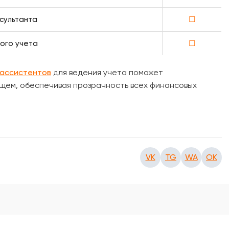
сультанта
☐
ого учета
☐
 ассистентов
для ведения учета поможет
ущем, обеспечивая прозрачность всех финансовых
VK
TG
WA
OK