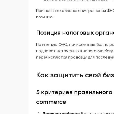
При попытке обжалования решения ФНС
позицию.
Позиция налоговых орган
По мнению ФНС, начисленные баллы рав
подлежат включению в налоговую базу.
перечисляются продавцу для последу
Как защитить свой би
5 критериев правильного 
commerce
Документооборот:
Ведите детальны