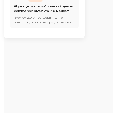
AI рендеринг изображений для e-
commerce: Riverflow 2.0 меняет
правила игры в продакт-дизайне
Riverflow 2.0: AI-рендеринг для e-
commerce, меняющий продакт-дизайн.
Узнайте, как улучшить визуал и ...