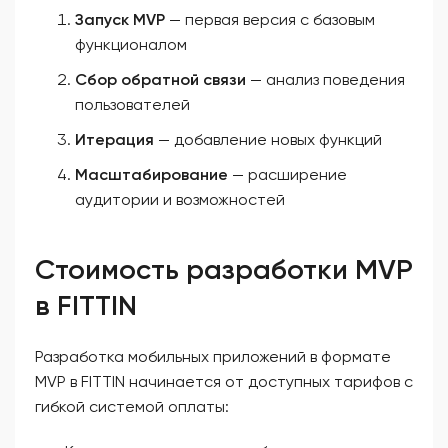
Запуск MVP
— первая версия с базовым
функционалом
Сбор обратной связи
— анализ поведения
пользователей
Итерация
— добавление новых функций
Масштабирование
— расширение
аудитории и возможностей
Стоимость разработки MVP
в FITTIN
Разработка мобильных приложений в формате
MVP в FITTIN начинается от доступных тарифов с
гибкой системой оплаты: