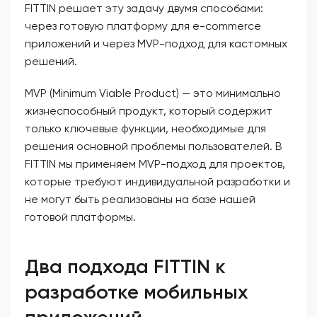
FITTIN решает эту задачу двумя способами:
через готовую платформу для e-commerce
приложений и через MVP-подход для кастомных
решений.
MVP (Minimum Viable Product) — это минимально
жизнеспособный продукт, который содержит
только ключевые функции, необходимые для
решения основной проблемы пользователей. В
FITTIN мы применяем MVP-подход для проектов,
которые требуют индивидуальной разработки и
не могут быть реализованы на базе нашей
готовой платформы.
Два подхода FITTIN к
разработке мобильных