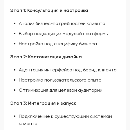
Этап 1: Консультация и настройка
Анализ бизнес-потребностей клиента
Выбор подходящих модулей платформы
Настройка под специфику бизнеса
Этап 2: Кастомизация дизайна
Адаптация интерфейса под бренд клиента
Настройка пользовательского опыта
Оптимизация для целевой аудитории
Этап 3: Интеграция и запуск
Подключение к существующим системам
клиента