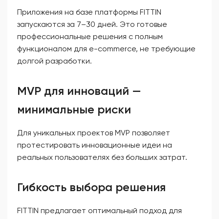
Приложения на базе платформы FITTIN
запускаются за 7–30 дней. Это готовые
профессиональные решения с полным
функционалом для e-commerce, не требующие
долгой разработки.
MVP для инноваций —
минимальные риски
Для уникальных проектов MVP позволяет
протестировать инновационные идеи на
реальных пользователях без больших затрат.
Гибкость выбора решения
FITTIN предлагает оптимальный подход для