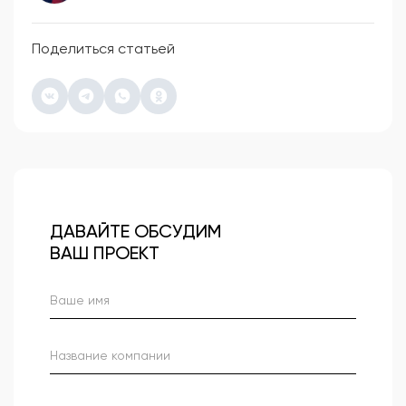
Поделиться статьей
ДАВАЙТЕ ОБСУДИМ
ВАШ ПРОЕКТ