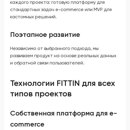
каждого проекта: готовую платформу для
стандартных задач e-commerce или MVP для
кастомных решений.
Поэтапное развитие
Независимо от выбранного подхода, мы
развиваем продукт на основе реальных данных
и обратной связи пользователей.
Технологии FITTIN для всех
типов проектов
Собственная платформа для e-
commerce