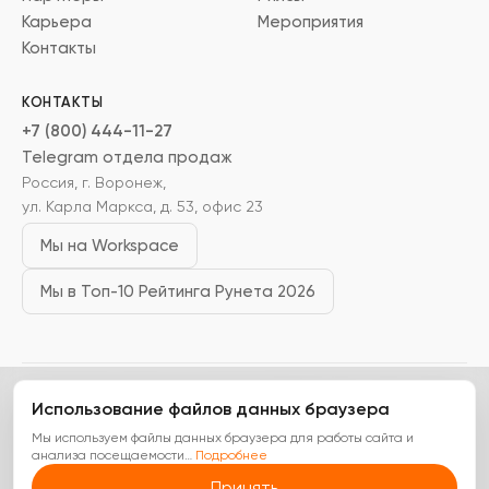
Карьера
Мероприятия
Контакты
КОНТАКТЫ
+7 (800) 444-11-27
Telegram отдела продаж
Россия, г. Воронеж,
ул. Карла Маркса, д. 53, офис 23
Мы на Workspace
Мы в Топ-10 Рейтинга Рунета 2026
ООО «Цифровые Технологии»
ИНН 3666268630
ОГРН 1233600018410
Использование файлов данных браузера
Аккредитация Минцифры № 52007
Мы используем файлы данных браузера для работы сайта и
Политика конфиденциальности
Оферта на доработки
анализа посещаемости
…
Подробнее
Оферта на ИТ-услуги
Карта сайта
Принять
© 2026 FITTIN