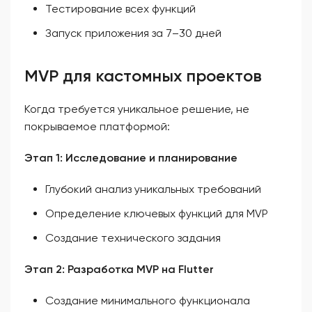
Тестирование всех функций
Запуск приложения за 7–30 дней
MVP для кастомных проектов
Когда требуется уникальное решение, не
покрываемое платформой:
Этап 1: Исследование и планирование
Глубокий анализ уникальных требований
Определение ключевых функций для MVP
Создание технического задания
Этап 2: Разработка MVP на Flutter
Создание минимального функционала