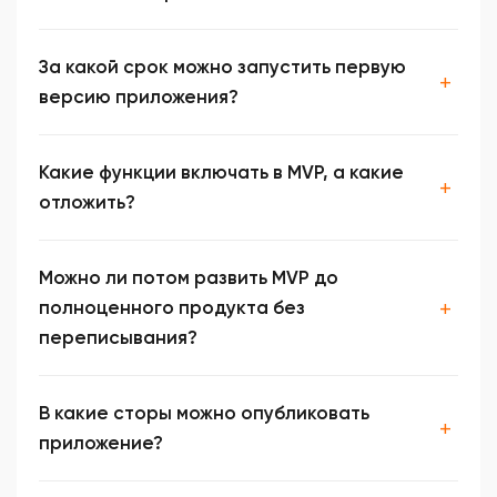
За какой срок можно запустить первую
версию приложения?
Какие функции включать в MVP, а какие
отложить?
Можно ли потом развить MVP до
полноценного продукта без
переписывания?
В какие сторы можно опубликовать
приложение?