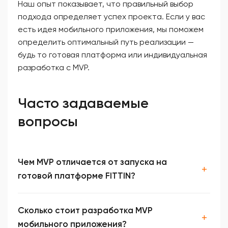
Наш опыт показывает, что правильный выбор
подхода определяет успех проекта. Если у вас
есть идея мобильного приложения, мы поможем
определить оптимальный путь реализации —
будь то готовая платформа или индивидуальная
разработка с MVP.
Часто задаваемые
вопросы
Чем MVP отличается от запуска на
готовой платформе FITTIN?
Сколько стоит разработка MVP
мобильного приложения?