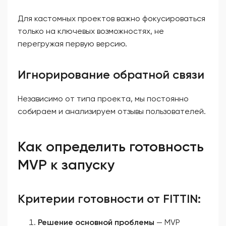
Для кастомных проектов важно фокусироваться
только на ключевых возможностях, не
перегружая первую версию.
Игнорирование обратной связи
Независимо от типа проекта, мы постоянно
собираем и анализируем отзывы пользователей.
Как определить готовность
MVP к запуску
Критерии готовности от FITTIN:
Решение основной проблемы
— MVP