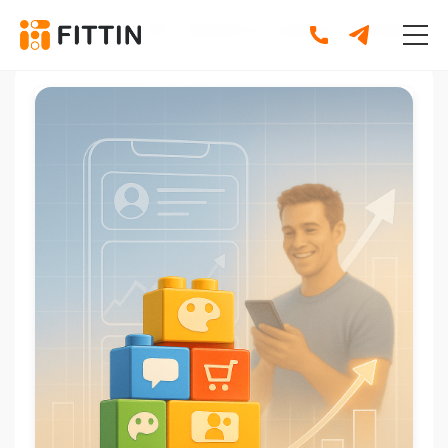
Главная
•
Блог
•
MVP в разработке мобильных приложений