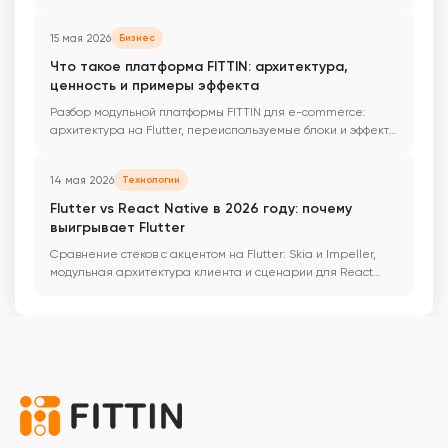
выбора подрядчика.
15 мая 2026
Бизнес
Что такое платформа FITTIN: архитектура,
ценность и примеры эффекта
Разбор модульной платформы FITTIN для e-commerce:
архитектура на Flutter, переиспользуемые блоки и эффект
на кейсах.
14 мая 2026
Технологии
Flutter vs React Native в 2026 году: почему
выигрывает Flutter
Сравнение стеков с акцентом на Flutter: Skia и Impeller,
модульная архитектура клиента и сценарии для React
Native.