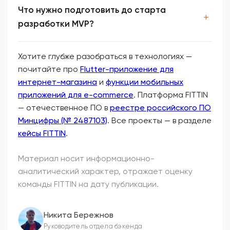
Что нужно подготовить до старта
разработки MVP?
Хотите глубже разобраться в технологиях —
почитайте про
Flutter-приложение для
интернет-магазина
и
функции мобильных
приложений для e-commerce
. Платформа FITTIN
— отечественное ПО в
реестре российского ПО
Минцифры (№ 2487103)
. Все проекты — в разделе
кейсы FITTIN
.
Материал носит информационно-
аналитический характер, отражает оценку
команды FITTIN на дату публикации.
Никита Бережнов
Руководитель отдела бэкенда