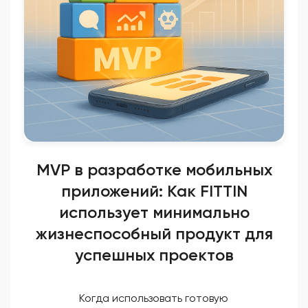
MVP в разработке мобильных
приложений: Как FITTIN
использует минимально
жизнеспособный продукт для
успешных проектов
Когда использовать готовую