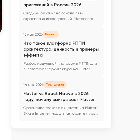
приложений в России 2026
Сводный рейтинг на основе пяти
отраслевых исследований. Методология,
ниши, кейсы и критерии выбора
подрядчика.
15 мая 2026
Бизнес
Что такое платформа FITTIN:
архитектура, ценность и примеры
эффекта
Разбор модульной платформы FITTIN для
e-commerce: архитектура на Flutter,
переиспользуемые блоки и эффект на
кейсах.
14 мая 2026
Технологии
Flutter vs React Native в 2026
году: почему выигрывает Flutter
Сравнение стеков с акцентом на Flutter:
Skia и Impeller, модульная архитектура
клиента и сценарии для React Native.