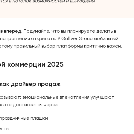
ются в потолок возможностей и вынуждены
ов вперед
. Подумайте, что вы планируете делать в
направления открывать. У Gulliver Group мобильный
этому правильный выбор платформы критично важен.
й коммерции 2025
 как драйвер продаж
оказывают: эмоциональные впечатления улучшают
х это достигается через:
 праздничные плашки
енты