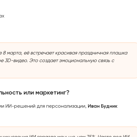
ах
 8 марта, её встречает красивая праздничная плашка
ое 3D-видео. Это создает эмоциональную связь с
льность или маркетинг?
нии ИИ-решений для персонализации,
Иван Будник
оникновения ИИ гораздо меньше, чем 75%. Часто под ИИ