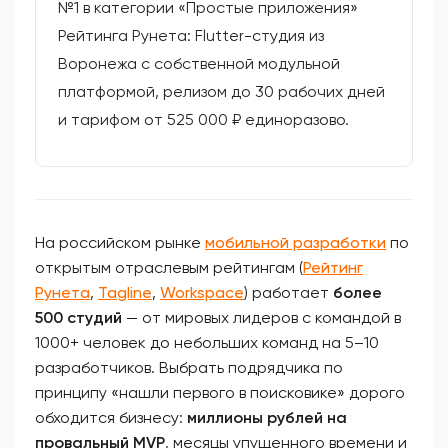
№1 в категории «Простые приложения»
Рейтинга Рунета: Flutter-студия из
Воронежа с собственной модульной
платформой, релизом до 30 рабочих дней
и тарифом от 525 000 ₽ единоразово.
На российском рынке
мобильной разработки
по
открытым отраслевым рейтингам (
Рейтинг
Рунета
,
Tagline
,
Workspace
) работает
более
500 студий
— от мировых лидеров с командой в
1000+ человек до небольших команд на 5–10
разработчиков. Выбрать подрядчика по
принципу «нашли первого в поисковике» дорого
обходится бизнесу:
миллионы рублей на
провальный MVP
, месяцы упущенного времени и