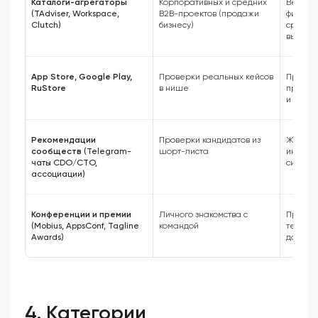
Каталоги-агрегаторы
Корпоративных и средних
Верифи
(TAdviser, Workspace,
B2B-проектов (продажи
фильтры
Clutch)
бизнесу)
срокам,
выручк
App Store, Google Play,
Проверки реальных кейсов
Прямые
RuStore
в нише
прилож
и отзы
Рекомендации
Проверки кандидатов из
Живые 
сообществ
(Telegram-
шорт-листа
информ
чаты CDO/CTO,
сильны
ассоциации)
Конференции и премии
Личного знакомства с
Прямой 
(Mobius, AppsConf, Tagline
командой
техлид
Awards)
доклад
4. Категории