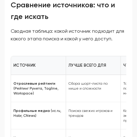
Сравнение источников: что и
где искать
Сводная таблица: какой источник подходит для
какого этапа поиска и какой у него доступ.
ИСТОЧНИК
ЛУЧШЕ ВСЕГО ДЛЯ
ЧТО Д
Отраслевые рейтинги
Сбора шорт-листа по
Топ-20 
(Рейтинг Рунета, Tagline,
нише и сложности
по рег
Workspace)
медаля
Профильные медиа
(vc.ru,
Поиска свежих игроков и
Кейсы и
Habr, CNews)
трендов
эксперт
провал