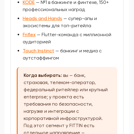
KODE
— №1 в банкинге и финтехе, 150+
профессиональных наград
Heads and Hands
— супер-апы и
экосистемы для топ-ритейла
Friflex
— Flutter-команда с миллионной
аудиторией
Touch Instinct
— банкинг и медиа с
аутстаффингом
Когда выбирать:
вы — банк,
страховая, телеком-оператор,
федеральный ритейлер или крупный
enterprise; у проекта есть
требования по безопасности,
нагрузке и интеграции с
корпоративной инфраструктурой.
Под этот сегмент у FITTIN есть
отдельное направление —