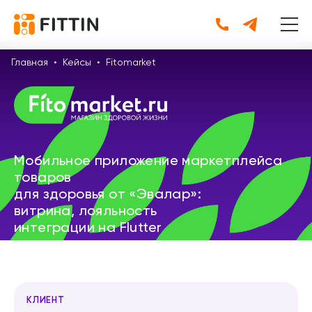
Главная
•
Кейсы
•
Fitomarket
Мобильное приложение маркетплейса
товаров
для здоровья от «Эвалар»:
витрина, лояльность
интеграции на Flutter
КЛИЕНТ