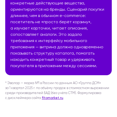
конкретные действующие вещества,
ориентируются на бренды. Сценарий покупки
длиннее, чем в обычном e-commerce:
посетитель не «просто берёт корзину»,
а изучает карточки, читает описания,
сопоставляет аналоги. Это задало
требования к интерфейсу мобильного
приложения — витрина должна одновременно
показывать структуру каталога, помогать
находить конкретный товар и удерживать
покупателя в приложении между сессиями.
* Эвалар — марка №1 в России по данным АО «Группа ДСМ»
за 1 квартал 2025 г. по объёму продаж в стоимостном выражении
среди производителей БАД (без учёта СТМ). Формулировка
с дисклеймера сайта
fitomarket.ru
.