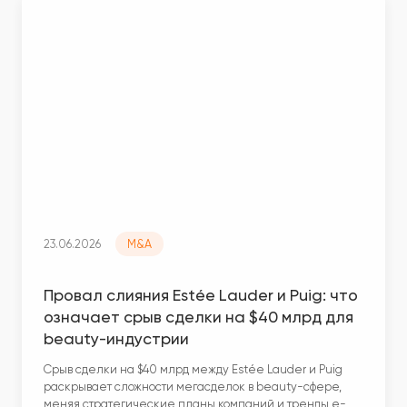
23.06.2026
M&A
Провал слияния Estée Lauder и Puig: что
означает срыв сделки на $40 млрд для
beauty-индустрии
Срыв сделки на $40 млрд между Estée Lauder и Puig
раскрывает сложности мегасделок в beauty-сфере,
меняя стратегические планы компаний и тренды e-